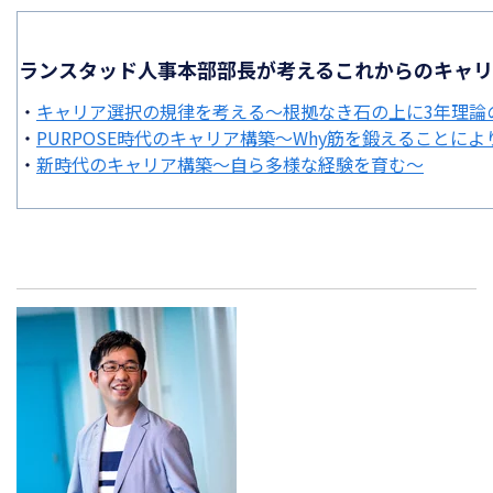
ランスタッド人事本部部長が考えるこれからのキャ
・
キャリア選択の規律を考える～根拠なき石の上に3年理論
・
PURPOSE時代のキャリア構築～Why筋を鍛えることに
・
新時代のキャリア構築～自ら多様な経験を育む～