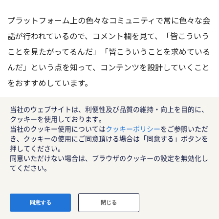
プラットフォーム上の色々なコミュニティで常に色々な会
話が行われているので、コメント欄を見て、「皆こういう
ことを見たがってるんだ」「皆こういうことを求めている
んだ」という点を知って、コンテンツを設計していくこと
をおすすめしています。
ー 薄葉
当社のウェブサイトは、利便性及び品質の維持・向上を目的に、
クッキーを使用しております。
すごく初歩的な質問で本当に勉強不足で申し訳ないんです
当社のクッキー使用については
クッキーポリシー
をご参照いただ
き、クッキーの使用にご同意頂ける場合は「同意する」ボタンを
けども、TikTokで投稿していくコンテンツは面白くなけ
押してください。
ればいけないわけではないんですよね？
同意いただけない場合は、ブラウザのクッキーの設定を無効化し
てください。
ーハーマン様
TikTokに来る人たちの目的は大きく二つだけなんです。
同意する
閉じる