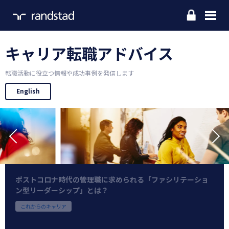
Home
お仕事をお探しの方
キャリア転職アドバイス
企業のご担当の方
転職活動に役立つ情報や成功事例を発信します
English
ランスタッドについて
お問い合わせ
拠点一覧
採用情報
副業で自分の市場価値を高めよう。副業で得られるスキルと
周りへのポジティブインパクトとは？
これからのキャリア