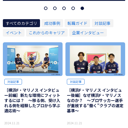
すべてのカテゴリ
成功事例
転職ガイド
対談記事
イベント
これからのキャリア
企業インタビュー
対談記事
対談記事
［横浜F・マリノス インタビュ
［横浜F・マリノス インタビュ
ー前編］新たな環境にフィット
ー後編］なぜ横浜F・マリノス
するには？ ～移る側、受け入
なのか？ ～プロサッカー選手
れる側を経験したプロから学ぶ
が重視する“働く”クラブの選定
適応術～
基準～
2024.11.21
2024.11.21